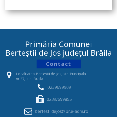
Primăria Comunei
Berteștii de Jos județul Brăila
Contact
Localitatea Berteștii de Jos, str. Principala
nr.27, jud. Braila
0239699909
0239/699855
bertestiidejos@br.e-adm.ro