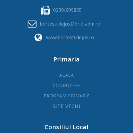
0239/699855
bertestiidejos@br.e-adm.ro
www.bertestiidejos.ro
Primaria
ACASA
CONDUCERE
PROGRAM PRIMARIE
SITE VECHI
Consiliul Local