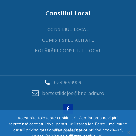
Consiliul Local
CONSILIUL LOCAL
COMISII SPECIALITATE
HOTĂRÂRI CONSILIUL LOCAL
0239699909
bertestiidejos@br.e-adm.ro
Acest site folosește cookie-uri. Continuarea navigării
reprezintă acceptul dvs. pentru utilizarea lor. Pentru mai multe
detalii privind gestionarea preferințelor privind cookie-uri,