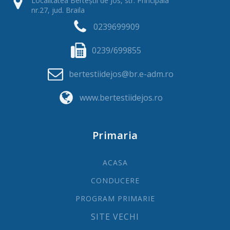
Localitatea Berteștii de Jos, str. Principala
nr.27, jud. Braila
0239699909
0239/699855
bertestiidejos@br.e-adm.ro
www.bertestiidejos.ro
Primaria
ACASA
CONDUCERE
PROGRAM PRIMARIE
SITE VECHI