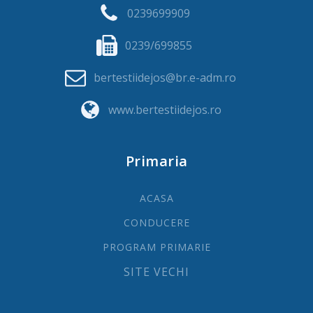
0239699909
0239/699855
bertestiidejos@br.e-adm.ro
www.bertestiidejos.ro
Primaria
ACASA
CONDUCERE
PROGRAM PRIMARIE
SITE VECHI