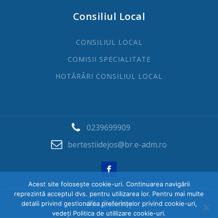
Consiliul Local
CONSILIUL LOCAL
COMISII SPECIALITATE
HOTĂRÂRI CONSILIUL LOCAL
0239699909
bertestiidejos@br.e-adm.ro
Acest site folosește cookie-uri. Continuarea navigării
reprezintă acceptul dvs. pentru utilizarea lor. Pentru mai multe
detalii privind gestionarea preferințelor privind cookie-uri,
vedeți Politica de utillizare cookie-uri.