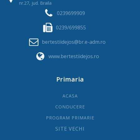
nr.27, jud. Braila
0239699909
0239/699855
bertestiidejos@br.e-adm.ro
www.bertestiidejos.ro
Primaria
ACASA
CONDUCERE
PROGRAM PRIMARIE
SITE VECHI