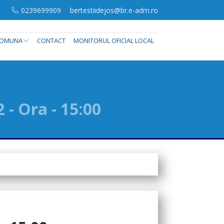
0239699909
bertestiidejos@br.e-adm.ro
OMUNA
CONTACT
MONITORUL OFICIAL LOCAL
 - Ora - 15:00