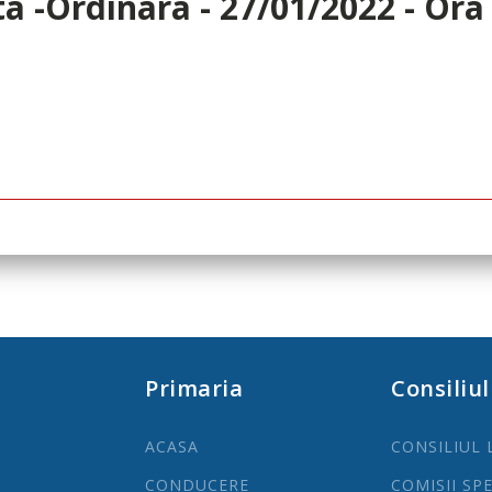
 -Ordinara - 27/01/2022 - Ora 
Primaria
Consiliul
ACASA
CONSILIUL 
CONDUCERE
COMISII SP