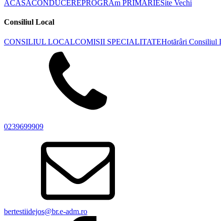
ACASA
CONDUCERE
PROGRAm PRIMARIE
Site Vechi
Consiliul Local
CONSILIUL LOCAL
COMISII SPECIALITATE
Hotărâri Consiliul
0239699909
bertestiidejos@br.e-adm.ro