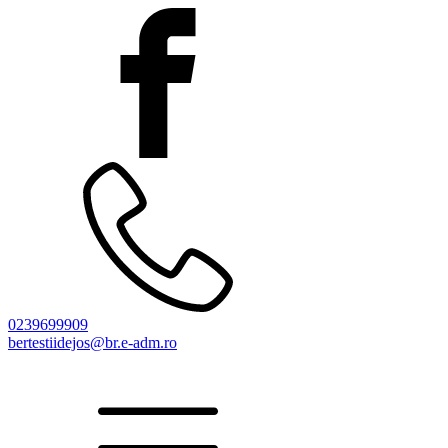
0239699909
bertestiidejos@br.e-adm.ro