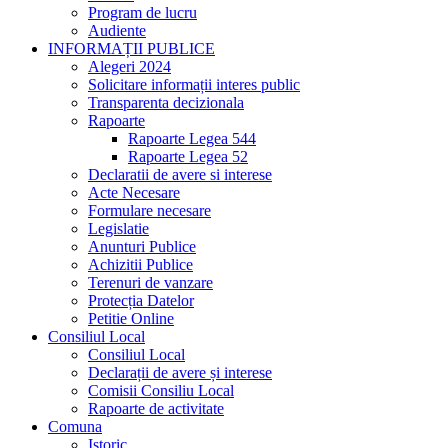
Program de lucru
Audiente
INFORMAȚII PUBLICE
Alegeri 2024
Solicitare informații interes public
Transparenta decizionala
Rapoarte
Rapoarte Legea 544
Rapoarte Legea 52
Declaratii de avere si interese
Acte Necesare
Formulare necesare
Legislatie
Anunturi Publice
Achizitii Publice
Terenuri de vanzare
Protecția Datelor
Petitie Online
Consiliul Local
Consiliul Local
Declarații de avere și interese
Comisii Consiliu Local
Rapoarte de activitate
Comuna
Istoric