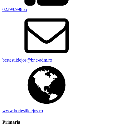
0239/699855
bertestiidejos@br.e-adm.ro
www.bertestiidejos.ro
Primaria