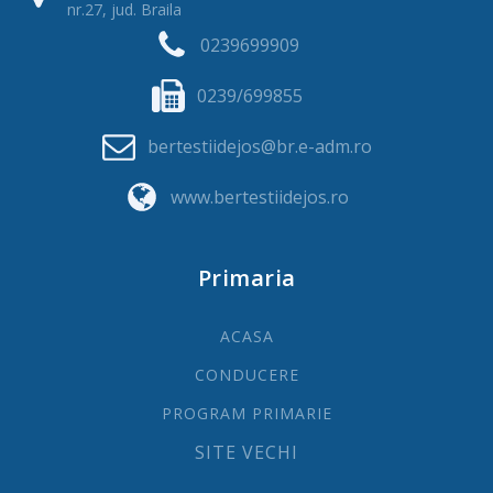
nr.27, jud. Braila
0239699909
0239/699855
bertestiidejos@br.e-adm.ro
www.bertestiidejos.ro
Primaria
ACASA
CONDUCERE
PROGRAM PRIMARIE
SITE VECHI