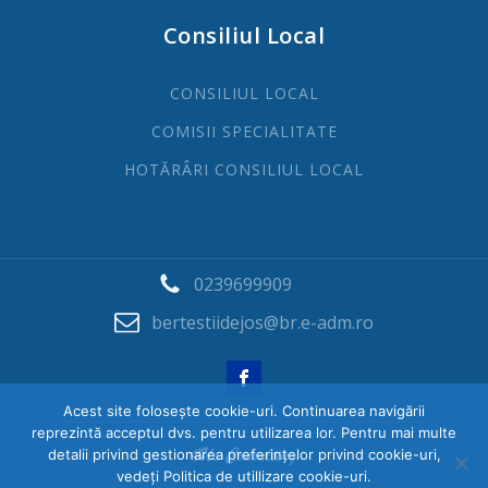
Consiliul Local
CONSILIUL LOCAL
COMISII SPECIALITATE
HOTĂRÂRI CONSILIUL LOCAL
0239699909
bertestiidejos@br.e-adm.ro
Acest site folosește cookie-uri. Continuarea navigării
reprezintă acceptul dvs. pentru utilizarea lor. Pentru mai multe
detalii privind gestionarea preferințelor privind cookie-uri,
vedeți Politica de utillizare cookie-uri.