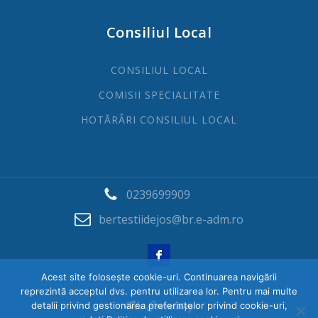
Consiliul Local
CONSILIUL LOCAL
COMISII SPECIALITATE
HOTĂRÂRI CONSILIUL LOCAL
0239699909
bertestiidejos@br.e-adm.ro
Acest site folosește cookie-uri. Continuarea navigării
reprezintă acceptul dvs. pentru utilizarea lor. Pentru mai multe
detalii privind gestionarea preferințelor privind cookie-uri,