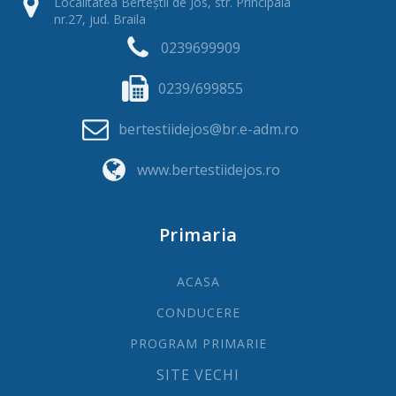
Localitatea Berteștii de Jos, str. Principala
nr.27, jud. Braila
0239699909
0239/699855
bertestiidejos@br.e-adm.ro
www.bertestiidejos.ro
Primaria
ACASA
CONDUCERE
PROGRAM PRIMARIE
SITE VECHI