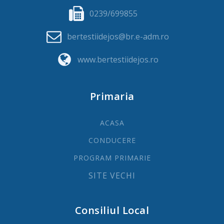
0239/699855
bertestiidejos@br.e-adm.ro
www.bertestiidejos.ro
Primaria
ACASA
CONDUCERE
PROGRAM PRIMARIE
SITE VECHI
Consiliul Local