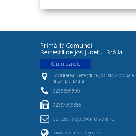
Primăria Comunei
Berteștii de Jos județul Brăila
Contact
Localitatea Berteștii de Jos, str. Principala
nr.27, jud. Braila
0239699909
0239/699855
bertestiidejos@br.e-adm.ro
www.bertestiidejos.ro