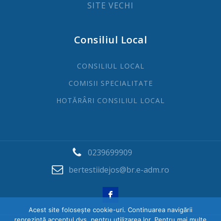
SITE VECHI
Consiliul Local
CONSILIUL LOCAL
COMISII SPECIALITATE
HOTĂRÂRI CONSILIUL LOCAL
0239699909
bertestiidejos@br.e-adm.ro
Acest site folosește cookie-uri. Continuarea navigării
reprezintă acceptul dvs. pentru utilizarea lor. Pentru mai multe