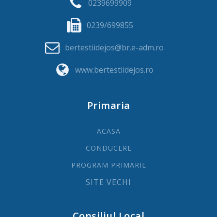
0239699909
0239/699855
bertestiidejos@br.e-adm.ro
www.bertestiidejos.ro
Primaria
ACASA
CONDUCERE
PROGRAM PRIMARIE
SITE VECHI
Consiliul Local