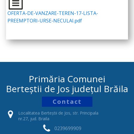
OFERTA-DE-VANZARE-TEREN-17-LISTA-
PREEMPTORI-URSE-NECULAI.pdf
Primăria Comunei
Berteștii de Jos județul Brăila
Contact
Localitatea Berteștii de Jos, str. Principala
nr.27, jud. Braila
0239699909