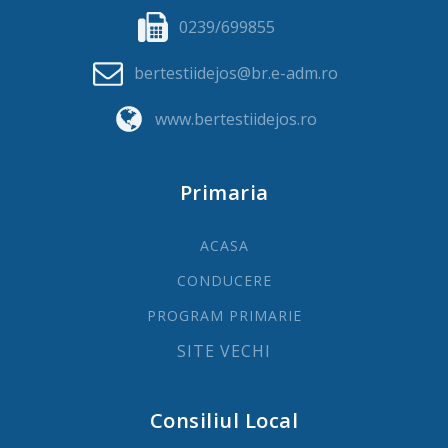
0239/699855
bertestiidejos@br.e-adm.ro
www.bertestiidejos.ro
Primaria
ACASA
CONDUCERE
PROGRAM PRIMARIE
SITE VECHI
Consiliul Local