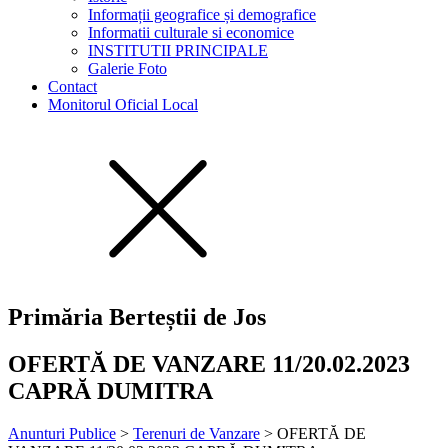
Informații geografice și demografice
Informatii culturale si economice
INSTITUTII PRINCIPALE
Galerie Foto
Contact
Monitorul Oficial Local
Primăria Berteștii de Jos
OFERTĂ DE VANZARE 11/20.02.2023
CAPRĂ DUMITRA
Anunturi Publice
>
Terenuri de Vanzare
>
OFERTĂ DE