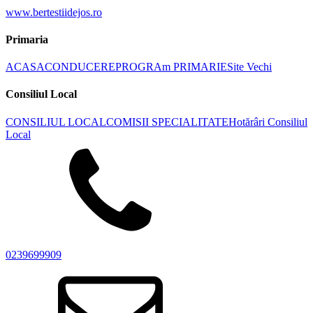
www.bertestiidejos.ro
Primaria
ACASA
CONDUCERE
PROGRAm PRIMARIE
Site Vechi
Consiliul Local
CONSILIUL LOCAL
COMISII SPECIALITATE
Hotărâri Consiliul
Local
0239699909