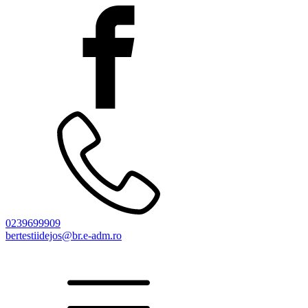
0239699909
bertestiidejos@br.e-adm.ro