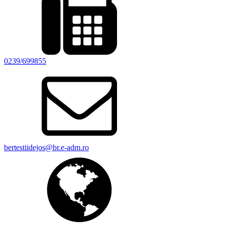
0239/699855
bertestiidejos@br.e-adm.ro