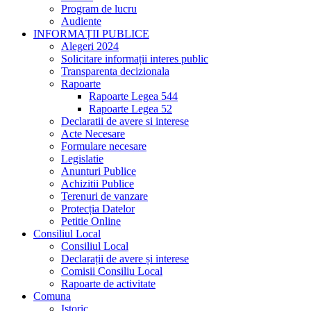
Program de lucru
Audiente
INFORMAȚII PUBLICE
Alegeri 2024
Solicitare informații interes public
Transparenta decizionala
Rapoarte
Rapoarte Legea 544
Rapoarte Legea 52
Declaratii de avere si interese
Acte Necesare
Formulare necesare
Legislatie
Anunturi Publice
Achizitii Publice
Terenuri de vanzare
Protecția Datelor
Petitie Online
Consiliul Local
Consiliul Local
Declarații de avere și interese
Comisii Consiliu Local
Rapoarte de activitate
Comuna
Istoric