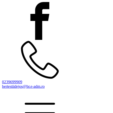
0239699909
bertestiidejos@br.e-adm.ro