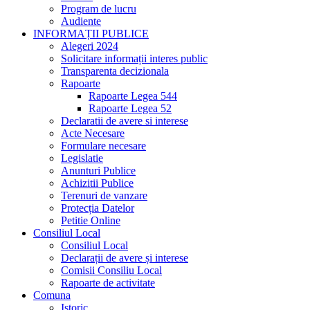
Program de lucru
Audiente
INFORMAȚII PUBLICE
Alegeri 2024
Solicitare informații interes public
Transparenta decizionala
Rapoarte
Rapoarte Legea 544
Rapoarte Legea 52
Declaratii de avere si interese
Acte Necesare
Formulare necesare
Legislatie
Anunturi Publice
Achizitii Publice
Terenuri de vanzare
Protecția Datelor
Petitie Online
Consiliul Local
Consiliul Local
Declarații de avere și interese
Comisii Consiliu Local
Rapoarte de activitate
Comuna
Istoric