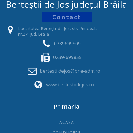
Berteștii de Jos județul Brăila
Contact
Localitatea Berteștii de Jos, str. Principala
nr.27, jud. Braila
0239699909
0239/699855
bertestiidejos@br.e-adm.ro
www.bertestiidejos.ro
Primaria
ACASA
CONDUCERE