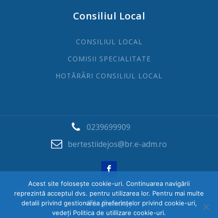
Consiliul Local
CONSILIUL LOCAL
COMISII SPECIALITATE
HOTĂRÂRI CONSILIUL LOCAL
0239699909
bertestiidejos@br.e-adm.ro
Acest site folosește cookie-uri. Continuarea navigării
reprezintă acceptul dvs. pentru utilizarea lor. Pentru mai multe
detalii privind gestionarea preferințelor privind cookie-uri,
vedeți Politica de utillizare cookie-uri.