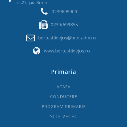
nr.27, jud. Braila
0239699909
0239/699855
bertestiidejos@br.e-adm.ro
www.bertestiidejos.ro
Primaria
ACASA
CONDUCERE
PROGRAM PRIMARIE
SITE VECHI