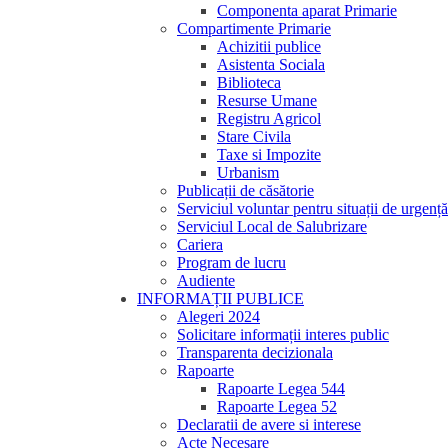
Componenta aparat Primarie
Compartimente Primarie
Achizitii publice
Asistenta Sociala
Biblioteca
Resurse Umane
Registru Agricol
Stare Civila
Taxe si Impozite
Urbanism
Publicații de căsătorie
Serviciul voluntar pentru situații de urgență
Serviciul Local de Salubrizare
Cariera
Program de lucru
Audiente
INFORMAȚII PUBLICE
Alegeri 2024
Solicitare informații interes public
Transparenta decizionala
Rapoarte
Rapoarte Legea 544
Rapoarte Legea 52
Declaratii de avere si interese
Acte Necesare