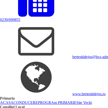
0239/699855
bertestiidejos@br.e-ad
www.bertestiidejos.ro
Primaria
ACASA
CONDUCERE
PROGRAm PRIMARIE
Site Vechi
Consiliul Local