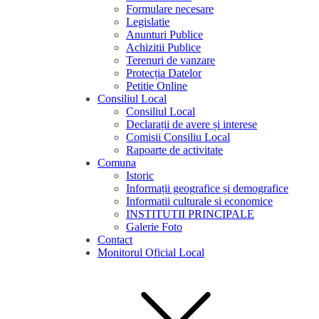
Formulare necesare
Legislatie
Anunturi Publice
Achizitii Publice
Terenuri de vanzare
Protecția Datelor
Petitie Online
Consiliul Local
Consiliul Local
Declarații de avere și interese
Comisii Consiliu Local
Rapoarte de activitate
Comuna
Istoric
Informații geografice și demografice
Informatii culturale si economice
INSTITUTII PRINCIPALE
Galerie Foto
Contact
Monitorul Oficial Local