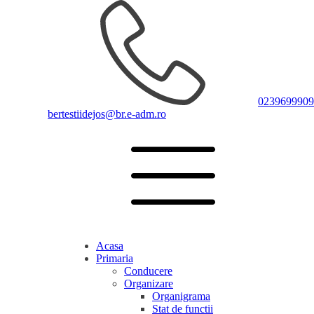
0239699909
bertestiidejos@br.e-adm.ro
Acasa
Primaria
Conducere
Organizare
Organigrama
Stat de functii