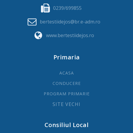
0239/699855
bertestiidejos@br.e-adm.ro
www.bertestiidejos.ro
Primaria
ACASA
CONDUCERE
PROGRAM PRIMARIE
SITE VECHI
Consiliul Local