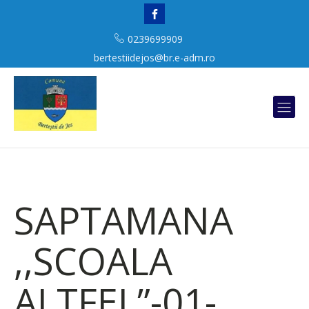
0239699909
bertestiidejos@br.e-adm.ro
SAPTAMANA
,,SCOALA
ALTFEL”-01-