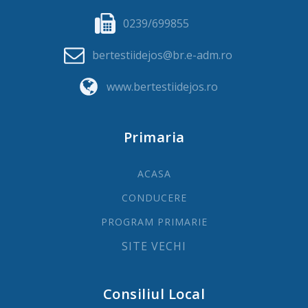
0239/699855
bertestiidejos@br.e-adm.ro
www.bertestiidejos.ro
Primaria
ACASA
CONDUCERE
PROGRAM PRIMARIE
SITE VECHI
Consiliul Local